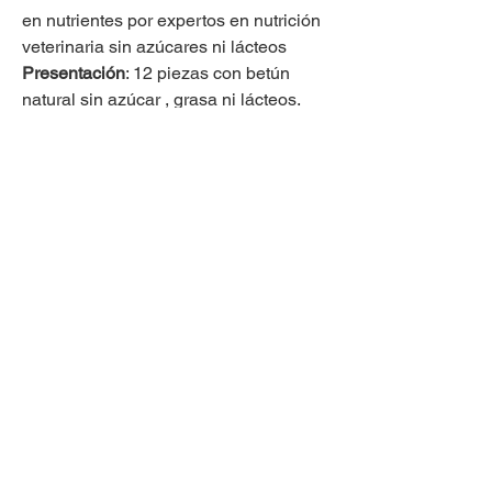
en nutrientes por expertos en nutrición
veterinaria sin azúcares ni lácteos
Presentación
: 12 piezas con betún
natural sin azúcar , grasa ni lácteos.
Confección de figuras o tematicos con
costo extra.
Tamaños
Micro
: Para un perrito de hasta 12 kilos. (8
cm diámetro)
Mini
: Para un perrito de 13 a 35 kilos (11
cm de diámetro)
Chico
: Para 4/5 perritos medianos (22 cm
de diámetro)
Mediano
: Para 7/8 perritos medianos (27
cm diámetro)
Grande
: Para 10/12 perritos medianos (32
Mándanos un whats
cm diámetro)