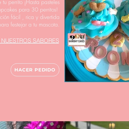
tu perrito ¡Hasta pasteles
upcakes para 30 perritos!
ión fácil , rica y divertida
para festejar a tu mascota.
 NUESTROS SABORES
HACER PEDIDO