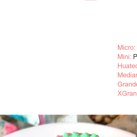
Micro:
Mini:
P
Huate
Media
Grand
XGran