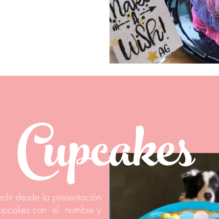
Cupcakes
dir desde la presentación
upcakes con el nombre y