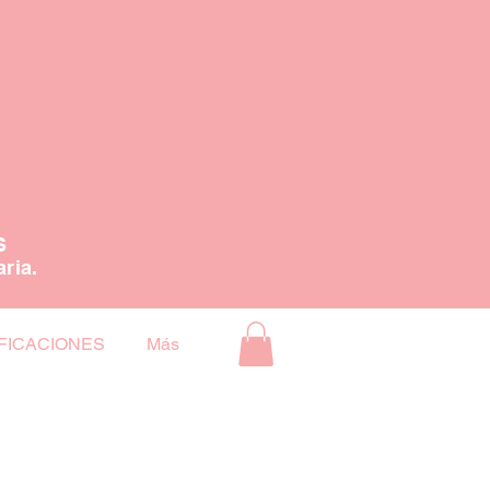
S
aria.
FICACIONES
Más