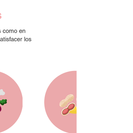
S
s como en
tisfacer los