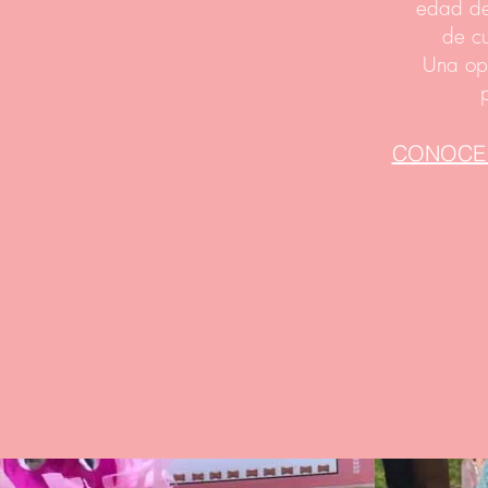
edad de 
de c
Una opc
CONOCE