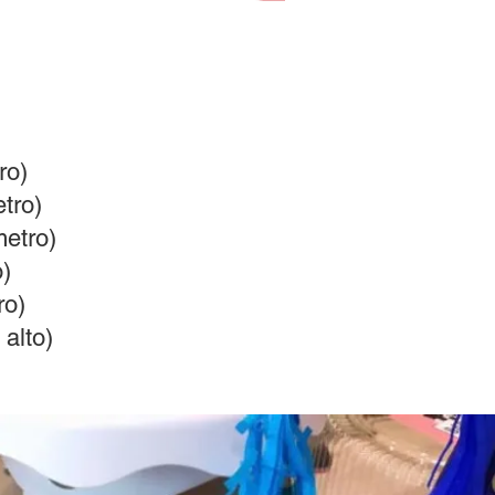
ro)
tro)
metro)
o)
ro)
alto)