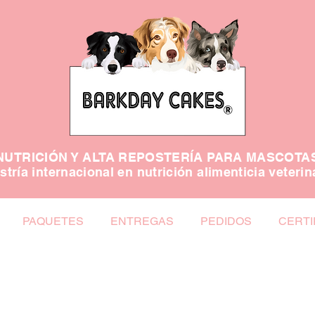
NUTRICIÓN Y ALTA REPOSTERÍA PARA MASCOTA
tría internacional en nutrición alimenticia veterin
PAQUETES
ENTREGAS
PEDIDOS
CERTI