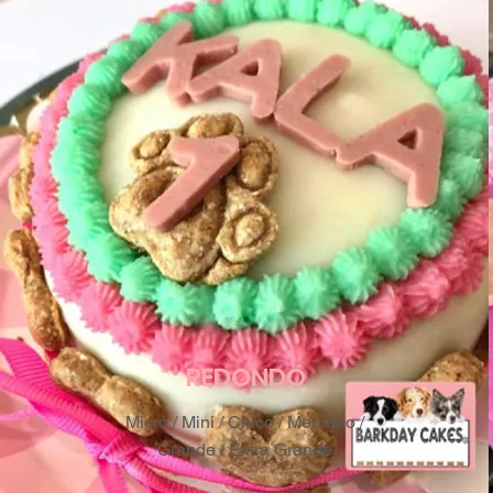
REDONDO
Micro /
Mini / Chico / Mediano /
Grande / Extra Grande