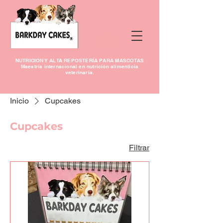
NUTRICIÓN Y ALTA REPOSTERÍA PARA MASCOTAS
Maestría internacional en nutrición alimenticia
veterinaria.
Inicio
Cupcakes
Cupcakes
Filtrar